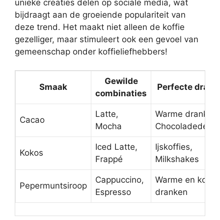
unieke creaties delen op sociale media, wat
bijdraagt aan de groeiende populariteit van
deze trend. Het maakt niet alleen de koffie
gezelliger, maar stimuleert ook een gevoel van
gemeenschap onder koffieliefhebbers!
Gewilde
Smaak
Perfecte drank
combinaties
Latte,
Warme dranken,
Cacao
Mocha
Chocoladedesse
Iced Latte,
Ijskoffies,
Kokos
Frappé
Milkshakes
Cappuccino,
Warme en koud
Pepermuntsiroop
Espresso
dranken