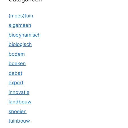
(moes)tuin
algemeen
biodynamisch
biologisch
bodem
boeken
debat
export
innovatie
landbouw
snoeien
tuinbouw