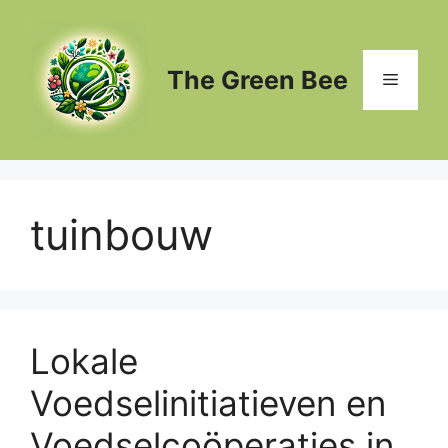
Ga
naar
de
The Green Bee
Menu
inhoud
tuinbouw
Lokale
Voedselinitiatieven en
Voedselcoöperaties in