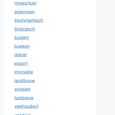
(moes)tuin
algemeen
biodynamisch
biologisch
bodem
boeken
debat
export
innovatie
landbouw
snoeien
tuinbouw
veehouderij
voedsel