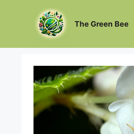
Ga
naar
de
The Green Bee
inhoud